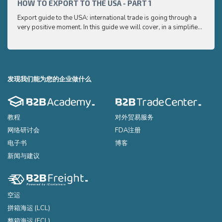
and e
HOW TO EXPORT TO THE USA - PART 1
HOW 
to ex
Export guide to the USA: international trade is going through a
Export
very positive moment. In this guide we will cover, in a simplified
very p
and easy to understand way, the main points you need to know
and e
to export your products to the USA
to ex
发现我们能为您的企业做什么
教程
对外贸易服务
网络研讨会
FDA注册
电子书
博客
新闻与建议
空运
拼箱海运 (LCL)
整箱海运 (FCL)