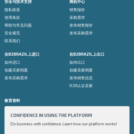
安全与技术支持
商机中心
隐私政策
销售报价
使用条款
采购需求
帮助与常见问题
发布销售报价
安全规范
发布采购需求
联系我们
在B2BRAZIL上进口
在B2BRAZIL上出口
如何进口
如何出口
创建买家档案
创建卖家档案
发布采购需求
发布销售信息
B2B认证卖家
教育资料
CONFIDENCE IN USING THE PLATFORM
HOW 
Do business with confidence. Learn how our platform works!
Export
very p