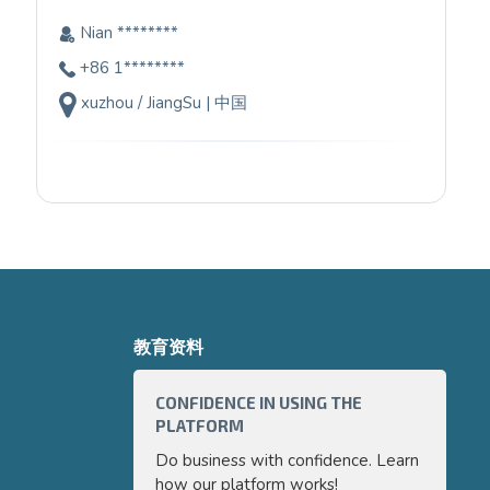
Nian ********
+86 1********
xuzhou / JiangSu | 中国
教育资料
CONFIDENCE IN USING THE
HOW TO 
PLATFORM
PART 3
Do business with confidence. Learn
Export g
how our platform works!
internati