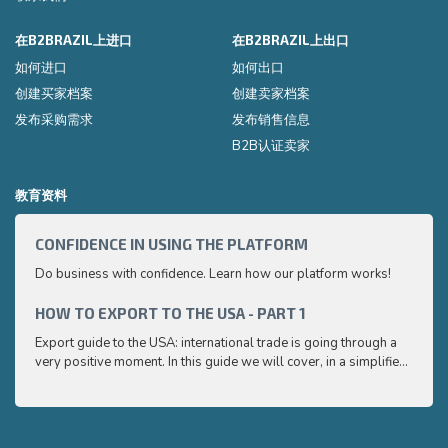
在B2BRAZIL上进口
在B2BRAZIL上出口
如何进口
如何出口
创建买家档案
创建卖家档案
发布采购需求
发布销售信息
B2B认证卖家
教育资料
CONFIDENCE IN USING THE PLATFORM
HOW 
Do business with confidence. Learn how our platform works!
Export
very p
and e
HOW TO EXPORT TO THE USA - PART 1
HOW 
to ex
Export guide to the USA: international trade is going through a
Export
very positive moment. In this guide we will cover, in a simplified
very p
and easy to understand way, the main points you need to know
and e
to export your products to the USA
to ex