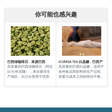
你可能也感兴趣
巴西绿咖啡豆 - 来源巴西
ICUMSA 150 白晶糖 - 巴西产
高质量的巴西绿咖啡豆（阿拉
高质量的巴西白晶糖，适用于
比卡/科尼隆），来自最佳生
各种食品和饮料的生产过程。
产地区。出口分类用于优质烘
质量与成本之间的绝佳平衡。
焙。 规格： 类型：阿拉比卡
规格： Icumsa：100 - 150
或罗布斯塔（科尼隆）。 湿
RBU。 极化：最小99.70%。
度：最大12.5%。 缺陷：根
湿度：最大0.10%。 物流与
据国际交易所标准（纽约/伦
包装： 包装：50公斤聚丙烯
敦）。 物流和包装： 包装：
（PP）袋。 集装箱尺寸
60公斤的黄麻袋。 集装