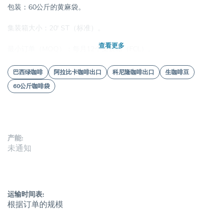
包装：60公斤的黄麻袋。
集装箱大小：20' ST（标准）。
查看更多
最小订单（MOQ）：每月12个集装箱（FCL）。
运输：仅限集装箱运输（我们不发散装货物）。
巴西绿咖啡
阿拉比卡咖啡出口
科尼隆咖啡出口
生咖啡豆
60公斤咖啡袋
装运政策：严格通过集装箱（FCL）。我们不与散货船（散装）或一
般货物（散装货物）合作。
产能:
未通知
运输时间表:
根据订单的规模