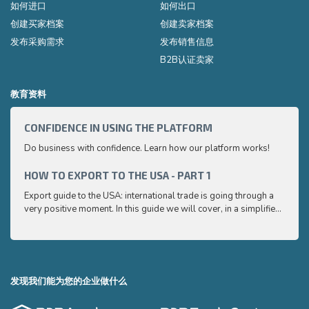
如何进口
如何出口
创建买家档案
创建卖家档案
发布采购需求
发布销售信息
B2B认证卖家
教育资料
CONFIDENCE IN USING THE PLATFORM
HOW 
Do business with confidence. Learn how our platform works!
Export
very p
and e
HOW TO EXPORT TO THE USA - PART 1
HOW 
to ex
Export guide to the USA: international trade is going through a
Export
very positive moment. In this guide we will cover, in a simplified
very p
and easy to understand way, the main points you need to know
and e
to export your products to the USA
to ex
发现我们能为您的企业做什么