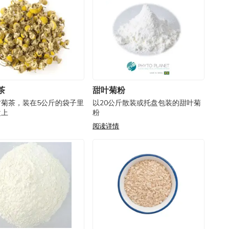
茶
甜叶菊粉
甘菊茶，装在5公斤的袋子里
以20公斤散装或托盘包装的甜叶菊
盘上
粉
阅读详情