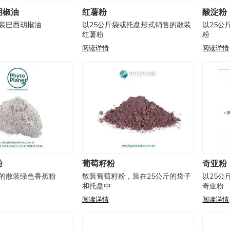
胡椒油
红薯粉
酸淀粉
散装巴西胡椒油
以25公斤袋或托盘形式销售的散装
以25公
红薯粉
粉
阅读详情
阅读详情
粉
葡萄籽粉
奇亚粉
装的散装绿色香蕉粉
散装葡萄籽粉，装在25公斤的袋子
以25公
和托盘中
奇亚粉
阅读详情
阅读详情