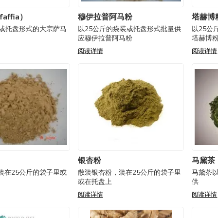
affia）
穆伊拉普阿马粉
塔赫博
袋或托盘形式的大宗萨马
以25公斤的袋装或托盘形式批量供
以25公
应穆伊拉普阿马粉
塔赫博
阅读详情
阅读详情
银杏粉
马黛茶
装在25公斤的袋子里或
散装银杏粉，装在25公斤的袋子里
马黛茶以
或在托盘上
供
阅读详情
阅读详情