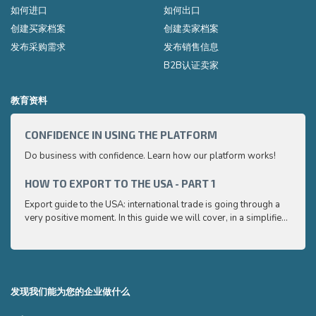
如何进口
如何出口
创建买家档案
创建卖家档案
发布采购需求
发布销售信息
B2B认证卖家
教育资料
CONFIDENCE IN USING THE PLATFORM
HOW 
Do business with confidence. Learn how our platform works!
Export
very p
and e
HOW TO EXPORT TO THE USA - PART 1
HOW 
to ex
Export guide to the USA: international trade is going through a
Export
very positive moment. In this guide we will cover, in a simplified
very p
and easy to understand way, the main points you need to know
and e
to export your products to the USA
to ex
发现我们能为您的企业做什么