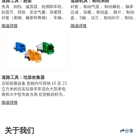
道路工具：悬架
道路机具：制动系统
夹具、卸扣、减震器、轮辋和车轮、
衬套， 制动气室， 制动棘轮， 轴承
刻度尺、挡块、安全气囊、张紧臂、
总成， 轮毂， 制动盘， 膜片， 制动
衬套（黄铜、橡胶和青铜）、车轴、
盘， S轴， 法兰， 制动衬片， 制动
转向轴、弹簧夹、Jumelos、轴承、
卡钳， 制动销， 铆钉， 维修， 轴
阅读详情
阅读详情
弹簧和板簧（抛物线和常规）、空气
承， 制动蹄， 制动鼓， 阀门
弹簧和组件、螺栓、中心销、弹簧
销、螺母、支架、吊杆、锁和垫圈
道路工具：垃圾收集器
后部装载设备 货箱内可容纳 15 至 21
立方米的压实垃圾非常适合大型承包
商和大中型市政当局 后货舱容积为
2.39 立方米 由高耐用性和阻力聚合
阅读详情
物 （UHMW） 滑轨制成的带滑动的
推杆板 更易于润滑、维护和更换零件
智能“智能包装”控制
关于我们
分享