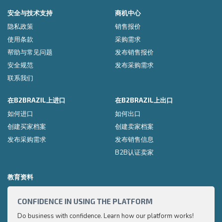
安全与技术支持
商机中心
隐私政策
销售报价
使用条款
采购需求
帮助与常见问题
发布销售报价
安全规范
发布采购需求
联系我们
在B2BRAZIL上进口
在B2BRAZIL上出口
如何进口
如何出口
创建买家档案
创建卖家档案
发布采购需求
发布销售信息
B2B认证卖家
教育资料
CONFIDENCE IN USING THE PLATFORM
HOW 
Do business with confidence. Learn how our platform works!
Export