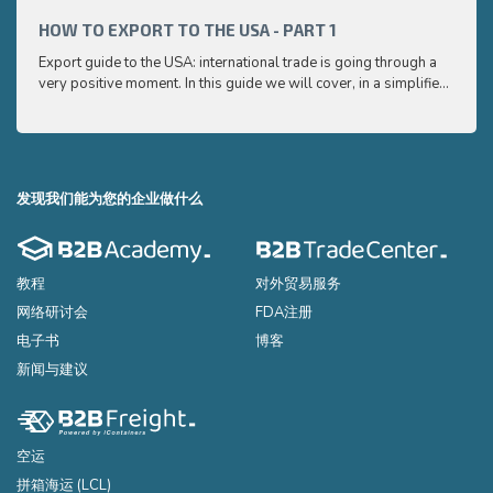
very p
and e
HOW TO EXPORT TO THE USA - PART 1
HOW 
to ex
Export guide to the USA: international trade is going through a
Export
very positive moment. In this guide we will cover, in a simplified
very p
and easy to understand way, the main points you need to know
and e
to export your products to the USA
to ex
发现我们能为您的企业做什么
教程
对外贸易服务
网络研讨会
FDA注册
电子书
博客
新闻与建议
空运
拼箱海运 (LCL)