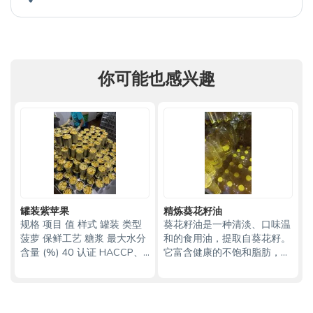
你可能也感兴趣
罐装紫苹果
精炼葵花籽油
规格 项目 值 样式 罐装 类型
葵花籽油是一种清淡、口味温
菠萝 保鲜工艺 糖浆 最大水分
和的食用油，提取自葵花籽。
含量 (%) 40 认证 HACCP、
它富含健康的不饱和脂肪，包
犹太洁食认证、BRC、IFS、
括ω-6脂肪酸，且烟点高，非
清真认证 重量 (kg) 567 保质
常适合煎、炒、烤等烹饪方
期 3年 原产地 南非 品牌名称
式。葵花籽油用途广泛，在家
Qugu 型号 567g 品牌 Qu
庭厨房和食品工业中均有应