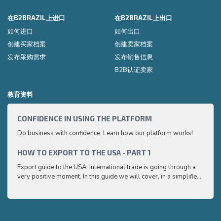
在B2BRAZIL上进口
在B2BRAZIL上出口
如何进口
如何出口
创建买家档案
创建卖家档案
发布采购需求
发布销售信息
B2B认证卖家
教育资料
CONFIDENCE IN USING THE PLATFORM
HOW 
Do business with confidence. Learn how our platform works!
Export
very p
and e
HOW TO EXPORT TO THE USA - PART 1
HOW 
to ex
Export guide to the USA: international trade is going through a
Export
very positive moment. In this guide we will cover, in a simplified
very p
and easy to understand way, the main points you need to know
and e
to export your products to the USA
to ex