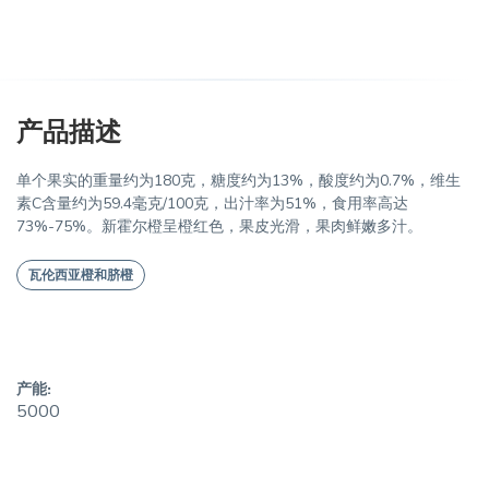
产品描述
单个果实的重量约为180克，糖度约为13%，酸度约为0.7%，维生
素C含量约为59.4毫克/100克，出汁率为51%，食用率高达
73%-75%。新霍尔橙呈橙红色，果皮光滑，果肉鲜嫩多汁。
瓦伦西亚橙和脐橙
产能:
5000