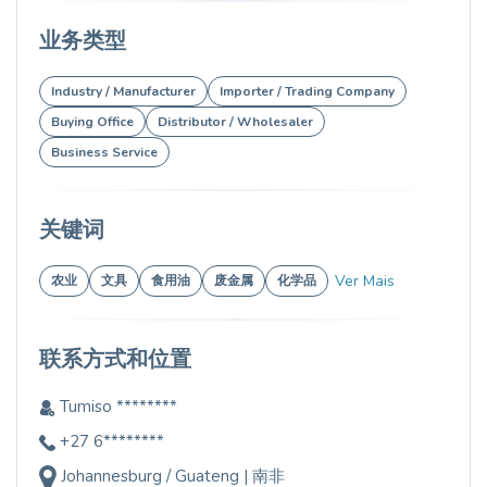
业务类型
Industry / Manufacturer
Importer / Trading Company
Buying Office
Distributor / Wholesaler
Business Service
关键词
Ver Mais
农业
文具
食用油
废金属
化学品
联系方式和位置
Tumiso ********
+27 6********
Johannesburg / Guateng | 南非