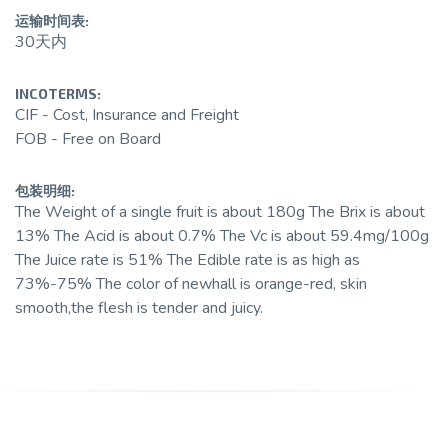
运输时间表:
30天内
INCOTERMS:
CIF - Cost, Insurance and Freight
FOB - Free on Board
包装明细:
The Weight of a single fruit is about 180g The Brix is about
13% The Acid is about 0.7% The Vc is about 59.4mg/100g
The Juice rate is 51% The Edible rate is as high as
73%-75% The color of newhall is orange-red, skin
smooth,the flesh is tender and juicy.