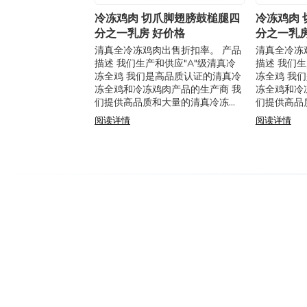
冷冻鸡肉 切爪脚翅膀鼓槌腿四
冷冻鸡肉
分之一乳房 好价格
分之一乳房
清真全冷冻鸡肉出售折扣率。 产品
清真全冷冻
描述 我们生产和供应"A"级清真冷
描述 我们生
冻全鸡 我们是高品质认证的清真冷
冻全鸡 我
冻全鸡和冷冻鸡肉产品的生产商 我
冻全鸡和冷
们提供高品质和大量的清真冷冻全
们提供高品
鸡和所有类型的冷冻鸡肉产品 特
鸡和所有类
阅读详情
阅读详情
点：清真冷冻整鸡 规格： - （按照
点：清真冷冻
伊斯兰传统，清
伊斯兰传统