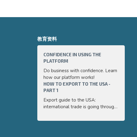
教育资料
CONFIDENCE IN USING THE
HOW TO 
PLATFORM
PART 3
Do business with confidence. Learn
Export g
how our platform works!
internati
HOW TO EXPORT TO THE USA -
a very p
HOW TO 
PART 1
PART 2
guide we 
and easy
Export guide to the USA:
Export g
main poi
international trade is going through
internati
export y
a very positive moment. In this
a very p
guide we will cover, in a simplified
guide we 
and easy to understand way, the
and easy
main points you need to know to
main poi