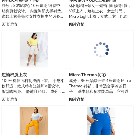
成分：90%锦纶 10%氨纶 细肩带，
休闲修身V领女士短袖T恤 修身T恤，
贴身剪裁设计。 内置胸部支撑衬垫。
V领上衣，短袖上衣，女士时尚，
这款上衣是每位女性衣橱中的必备
Micro Light上衣，女式上衣，巴西制
品。既可以作为衣服的补充，也可以
造，V领T恤， 成分：90%聚酰胺
阅读详情
阅读详情
成为造型的焦点，适合夏季到冬季穿
10%氨纶 修身V领T恤，短袖，基本
着。 质地轻盈柔软，贴合身体，透
款，纯色，弹性，聚酰胺，休闲，活
气，为日常穿着提供清新感。 具有
跃，必备款。 这款上衣是每
UV防护
短袖棉质上衣
Micro Thermo 衬衫
100%棉质面料制成的上衣。 手感柔
成分：96%聚酯纤维 4%氨纶 Micro
软舒适，款式特有短袖和V领设计。
Thermo 衬衫，非常适合寒冷的日
版型略松身。 舒适且经典。 成分：
子， 基本款和多功能单品，它可以让
100%棉 可选颜色：黑色，白色，红
你构图各种造型， 轻巧舒适，非常适
阅读详情
阅读详情
色，粉色，绿色 照片中的模特穿L码
合我们在冬天保暖。 巴西制造， 可选
2920114- 短袖棉质上衣
颜色：黑色、白色、米色、粉色、绿
色、棕色、灰色、海军蓝、