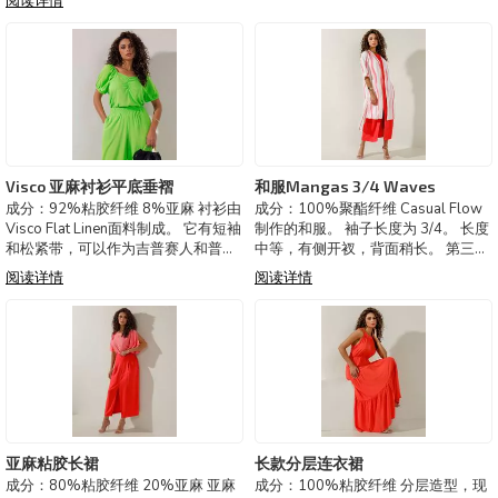
阅读详情
颜色：绿色、蓝色
而增强了产品的结构。 巴西制造。 可
选颜色：黑色、绿色、米色
3210703-西装外套 Elegan
Visco 亚麻衬衫平底垂褶
和服Mangas 3/4 Waves
成分：92%粘胶纤维 8%亚麻 衬衫由
成分：100%聚酯纤维 Casual Flow
Visco Flat Linen面料制成。 它有短袖
制作的和服。 袖子长度为 3/4。 长度
和松紧带，可以作为吉普赛人和普通
中等，有侧开衩，背面稍长。 第三件
人使用。 领口是公主，带有垂坠细
作品在这个系列的和服造型中脱颖而
阅读详情
阅读详情
节。 袖子上有褶皱和蓬松感的衬衫，
出。 巴西制造。 可选颜色 ： Ecru，
采用粘胶纤维和亚麻面料制成。他们
Coral
穿着轻盈精致的年终造
亚麻粘胶长裙
长款分层连衣裙
成分：80%粘胶纤维 20%亚麻 亚麻
成分：100%粘胶纤维 分层造型，现