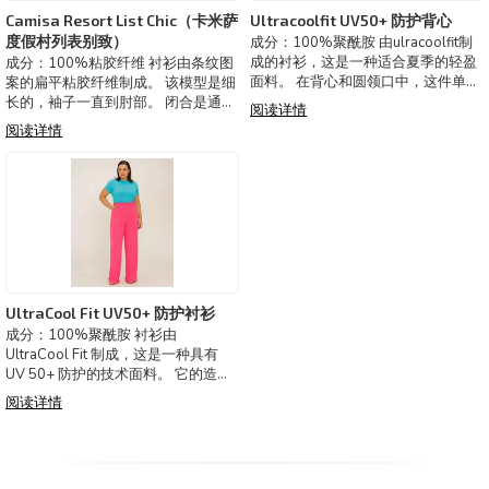
Camisa Resort List Chic（卡米萨
Ultracoolfit UV50+ 防护背心
度假村列表别致）
成分：100%聚酰胺 由ulracoolfit制
成的衬衫，这是一种适合夏季的轻盈
成分：100%粘胶纤维 衬衫由条纹图
面料。 在背心和圆领口中，这件单品
案的扁平粘胶纤维制成。 该模型是细
也非常适合进行体育锻炼。 透气面
长的，袖子一直到肘部。 闭合是通过
阅读详情
料，采用UV 50+防护技术 巴西制
纽扣。 度假村衬衫由飘逸轻盈的面料
阅读详情
造。 可选颜色：黑色、粉色、绿色、
制成，带有别致的图案。 多才多艺，
蓝色。
它通过不同的外观建议， 带来微妙而
清新的优雅。 巴西制造。 可选颜色
UltraCool Fit UV50+ 防护衬衫
成分：100%聚酰胺 衬衫由
UltraCool Fit 制成，这是一种具有
UV 50+ 防护的技术面料。 它的造型
贴合身体，短袖和更封闭的圆领。 非
阅读详情
常适合运动或休闲造型。 巴西制造。
可选颜色：黑色、粉色、绿色、蓝
色。 2920117-