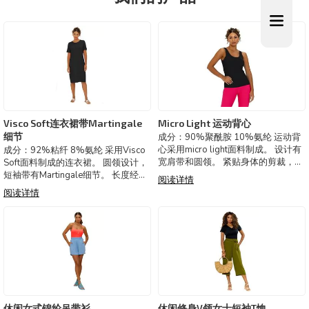
Visco Soft连衣裙带Martingale
Micro Light 运动背心
细节
成分：90%聚酰胺 10%氨纶 运动背
心采用micro light面料制成。 设计有
成分：92%粘纤 8%氨纶 采用Visco
宽肩带和圆领。 紧贴身体的剪裁，适
Soft面料制成的连衣裙。 圆领设计，
合体育活动。 提供UV50+防护。 颜
短袖带有Martingale细节。 长度经
阅读详情
色经过多次洗涤后依然鲜艳，不褪
典，及膝。 版型宽松。 巴西制造。
阅读详情
色。穿着时自然去皱，无需熨烫。 巴
可选颜色：黑色，粉红色，橙色
西制造。 可选颜色：
休闲女式锦纶吊带衫
休闲修身V领女士短袖T恤