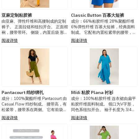
亚麻定制粘胶裤
Classic Button 百慕大短裤
由亚麻、弹性纤维和高腰制成的定制
成分：66%粘胶纤维 28%聚酯纤维
裤子。 正面拉链和纽扣开合。 正面褶
6%弹性纤维 百慕大短裤，经典面料
裥，腰带带环。 侧袋，内置后袋 形状
制成。 它配有内置松紧带的腰带，前
是直的。 成分： 80%粘胶纤维 20%
袋上饰有同色系纽扣细节。 塑形对身
阅读详情
阅读详情
亚麻 巴西制造。 可选颜色：黑色、淡
体略有松弛。 长度很短。 巴西制造。
褐色、橙色 3240302- 定制裤子
可选颜色：黑色、蓝色、军装
3212001 - 经典短裤
Pantacourt 绉纱绑扎
Mídi 粘胶 Plana 衬衫
成分：100%聚酯纤维 Pantacourt 由
成分：100%粘胶纤维 连衣裙由扁平
Casual Flow 绉纱制成。 腰带高，有
粘胶纤维面料制成。 领口为V字形，
松紧带，腰带系在两侧。 它有前袋。
同色系纽扣开合。 袖子长度为 3/4，
合身宽松。 潘塔古模型是指服装的长
带有马丁格尔细节。 长度为中长款，
阅读详情
阅读详情
度。 除了超级民主之外，根据构图，
侧面有开衩。 贴合度松弛到身体上。
您可以创建正式或休闲的外观。 它是
百搭单品，可在多种场合穿着：可作
衣橱中
为连衣裙、衬衫搭配裤子或牛仔裤