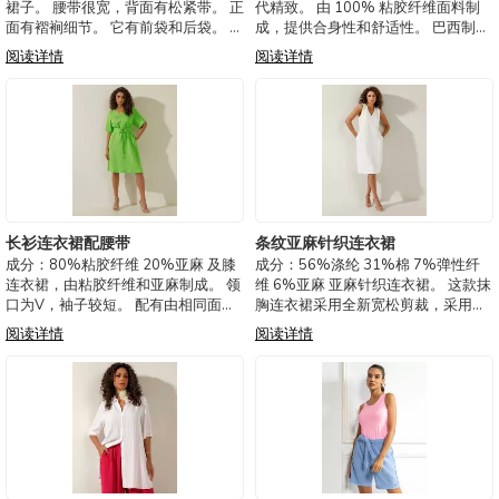
裙子。 腰带很宽，背面有松紧带。 正
代精致。 由 100% 粘胶纤维面料制
面有褶裥细节。 它有前袋和后袋。 长
成，提供合身性和舒适性。 巴西制
度很长，前开衩 注意：此面料容易缩
造。 可选颜色：珊瑚色、蓝色
阅读详情
阅读详情
水， 我们建议您在洗涤前不要进行任
3311501-粘胶长款连衣裙。
何调整。 巴西制造 可选颜色：淡褐
色、粉色 3340801-亚
长衫连衣裙配腰带
条纹亚麻针织连衣裙
成分：80%粘胶纤维 20%亚麻 及膝
成分：56%涤纶 31%棉 7%弹性纤
连衣裙，由粘胶纤维和亚麻制成。 领
维 6%亚麻 亚麻针织连衣裙。 这款抹
口为V，袖子较短。 配有由相同面料
胸连衣裙采用全新宽松剪裁，采用亚
制成的腰带。 它有前袋。 非洲美学，
麻面料制成，呈现出素色，点状条纹
阅读详情
阅读详情
长衫焕然一新，带来优雅和完全舒
印花呈现出类似夕阳的色调。 连衣裙
适。 巴西制造。 可选颜色：绿色、橙
上的口袋细节增强了其实用性。 V领
色
勾勒出轮廓。 肩部饰有马丁格尔细