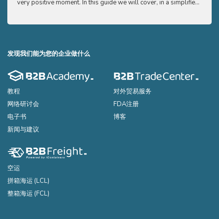
very positive moment. In this guide we will cover, in a simplified
very p
and easy to understand way, the main points you need to know
and e
to export your products to the USA
to ex
发现我们能为您的企业做什么
教程
对外贸易服务
网络研讨会
FDA注册
电子书
博客
新闻与建议
空运
拼箱海运 (LCL)
整箱海运 (FCL)