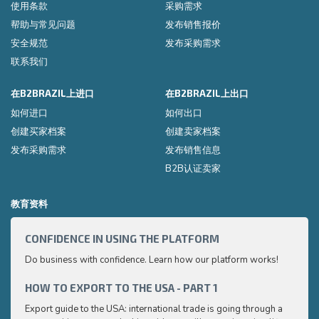
使用条款
采购需求
帮助与常见问题
发布销售报价
安全规范
发布采购需求
联系我们
在B2BRAZIL上进口
在B2BRAZIL上出口
如何进口
如何出口
创建买家档案
创建卖家档案
发布采购需求
发布销售信息
B2B认证卖家
教育资料
CONFIDENCE IN USING THE PLATFORM
HOW 
Do business with confidence. Learn how our platform works!
Export
very p
and e
HOW TO EXPORT TO THE USA - PART 1
HOW 
to ex
Export guide to the USA: international trade is going through a
Export