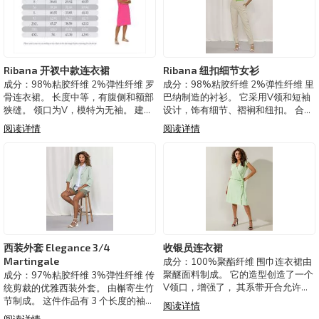
Ribana 开衩中款连衣裙
Ribana 纽扣细节女衫
成分：98%粘胶纤维 2%弹性纤维 罗
成分：98%粘胶纤维 2%弹性纤维 里
骨连衣裙。 长度中等，有腹侧和额部
巴纳制造的衬衫。 它采用V领和短袖
狭缝。 领口为V，模特为无袖。 建模
设计，饰有细节、褶裥和纽扣。 合身
是松散的。 这件连衣裙是旅行中不能
略微贴合身体。 巴西制造。 可选颜
阅读详情
阅读详情
遗漏的单品之一。 巴西制造。 可选颜
色：黑色、淡褐色、绿色、蓝色
色：黑色、绿色、蓝色 3221518-
3220110-Ribana 衬衫
Ribana连衣裙。
西装外套 Elegance 3/4
收银员连衣裙
Martingale
成分：100%聚酯纤维 围巾连衣裙由
聚醚面料制成。 它的造型创造了一个
成分：97%粘胶纤维 3%弹性纤维 传
V领口，增强了， 其系带开合允许更
统剪裁的优雅西装外套。 由槲寄生竹
多使用方式。 它穿过度假风格，营造
节制成。 这件作品有 3 个长度的袖
阅读详情
出夏日的基本氛围。 巴西制造。 可选
子，以便更好地贴合身体和缝线，从