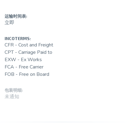
运输时间表:
立即
INCOTERMS:
CFR - Cost and Freight
CPT - Carriage Paid to
EXW - Ex Works
FCA - Free Carrier
FOB - Free on Board
包装明细:
未通知