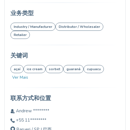
业务类型
Industry / Manufacturer
Distributor / Wholesaler
Retailer
关键词
açaí
ice cream
sorbet
guaraná
cupuacu
Ver Mais
联系方式和位置
Andrew ********
+55 11********
Barueri / SP | 巴西