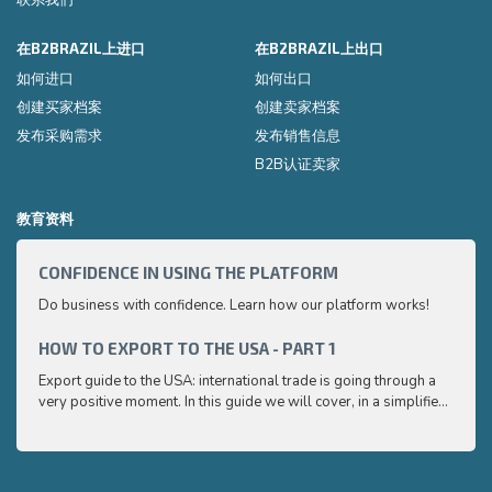
在B2BRAZIL上进口
在B2BRAZIL上出口
如何进口
如何出口
创建买家档案
创建卖家档案
发布采购需求
发布销售信息
B2B认证卖家
教育资料
CONFIDENCE IN USING THE PLATFORM
HOW 
Do business with confidence. Learn how our platform works!
Export
very p
and e
HOW TO EXPORT TO THE USA - PART 1
HOW 
to ex
Export guide to the USA: international trade is going through a
Export
very positive moment. In this guide we will cover, in a simplified
very p
and easy to understand way, the main points you need to know
and e
to export your products to the USA
to ex