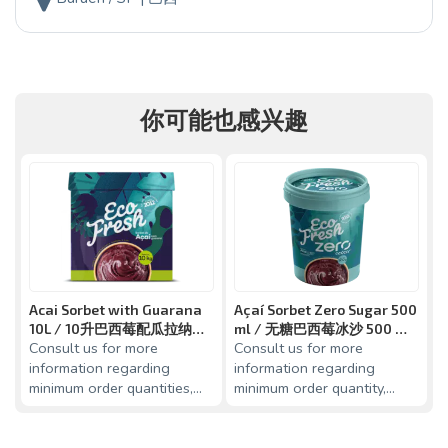
你可能也感兴趣
Acai Sorbet with Guarana
Açaí Sorbet Zero Sugar 500
A
10L / 10升巴西莓配瓜拉纳冰
ml / 无糖巴西莓冰沙 500 毫
Consult us for more
Consult us for more
C
沙
升
information regarding
information regarding
i
minimum order quantities,
minimum order quantity,
m
values and delivery
values and delivery
v
operations. Packaging: 10
operation. Packaging: 500
o
liter
ml pot -
m