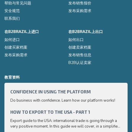
帮助与常见问题
发布销售报价
安全规范
发布采购需求
联系我们
在B2BRAZIL上进口
在B2BRAZIL上出口
如何进口
如何出口
创建买家档案
创建卖家档案
发布采购需求
发布销售信息
B2B认证卖家
教育资料
CONFIDENCE IN USING THE PLATFORM
HOW 
Do business with confidence. Learn how our platform works!
Export
very p
and e
HOW TO EXPORT TO THE USA - PART 1
HOW 
to ex
Export guide to the USA: international trade is going through a
Export
very positive moment. In this guide we will cover, in a simplified
very p