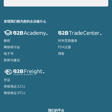
and easy to understand way, the main points you need to know
and e
to export your products to the USA
to ex
发现我们能为您的企业做什么
教程
对外贸易服务
网络研讨会
FDA注册
电子书
博客
新闻与建议
空运
拼箱海运 (LCL)
整箱海运 (FCL)
我们的平台