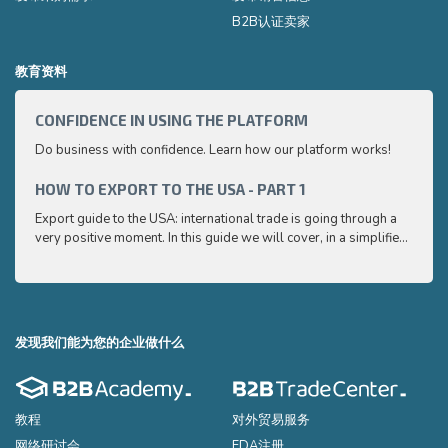
B2B认证卖家
教育资料
CONFIDENCE IN USING THE PLATFORM
HOW 
Do business with confidence. Learn how our platform works!
Export
very p
and e
HOW TO EXPORT TO THE USA - PART 1
HOW 
to ex
Export guide to the USA: international trade is going through a
Export
very positive moment. In this guide we will cover, in a simplified
very p
and easy to understand way, the main points you need to know
and e
to export your products to the USA
to ex
发现我们能为您的企业做什么
教程
对外贸易服务
网络研讨会
FDA注册