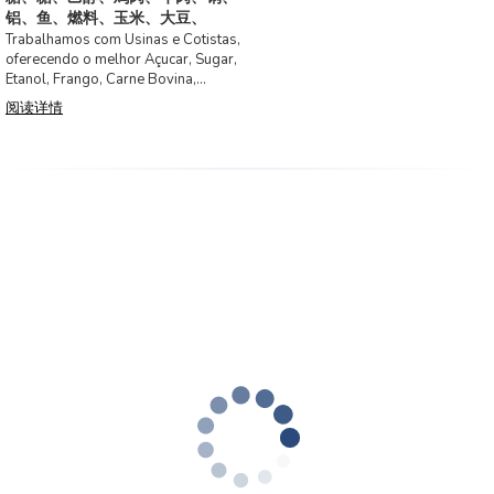
铝、鱼、燃料、玉米、大豆、
Trabalhamos com Usinas e Cotistas,
oferecendo o melhor Açucar, Sugar,
Etanol, Frango, Carne Bovina,
Cobre, Alumínio, Pei
阅读详情