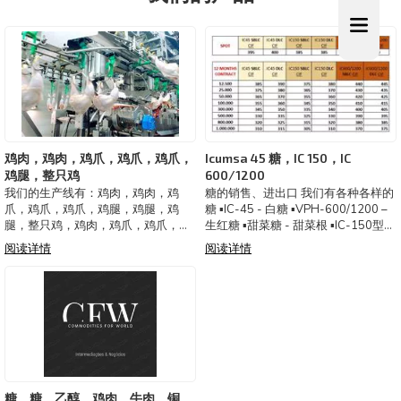
鸡肉，鸡肉，鸡爪，鸡爪，鸡爪，
Icumsa 45 糖，IC 150，IC
鸡腿，整只鸡
600/1200
我们的生产线有：鸡肉，鸡肉，鸡
糖的销售、进出口 我们有各种各样的
爪，鸡爪，鸡爪，鸡腿，鸡腿，鸡
糖 ▪️IC-45 - 白糖 ▪️VPH-600/1200 –
腿，整只鸡，鸡肉，鸡爪，鸡爪，鸡
生红糖 ▪️甜菜糖 - 甜菜根 ▪️IC-150型
腿，鸡大腿，鸡大腿，整只鸡，鸡
我们与配额持有者合作 FOB & CIF货
阅读详情
阅读详情
肉，鸡爪，鸡爪，鸡爪，鸡爪， 鸡爪
运 我们从 12.500MT 起🌏运送任何地
鸡大腿，鸡大腿，整只鸡，鸡，鸡，
方
鸡爪，鸡腿，鸡大腿，鸡大腿，整只
鸡，鸡，鸡，鸡爪，
糖、糖、乙醇、鸡肉、牛肉、铜、