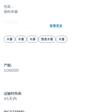
包装：
塑料草捆
物流因素：
查看更多
20 个单位 （15 kg）
有效性：
木薯
木薯
木薯
预煮木薯
木薯
12 个月
存储：
温度介于 -4ºC 和 -18ºC 之间
产能:
其他信息：
100000
圣卡塔琳娜州家庭农场的产品。生产和包装公司：Caiçara 农产品经
销商。
运输时间表:
45天内
INCOTERMS: