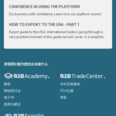
CONFIDENCE IN USING THE PLATFORM
HOW 
Do business with confidence. Learn how our platform works!
Export
very p
and e
HOW TO EXPORT TO THE USA - PART 1
HOW 
to ex
Export guide to the USA: international trade is going through a
Export
very positive moment. In this guide we will cover, in a simplified
very p
and easy to understand way, the main points you need to know
and e
to export your products to the USA
to ex
发现我们能为您的企业做什么
教程
对外贸易服务
网络研讨会
FDA注册
电子书
博客
新闻与建议