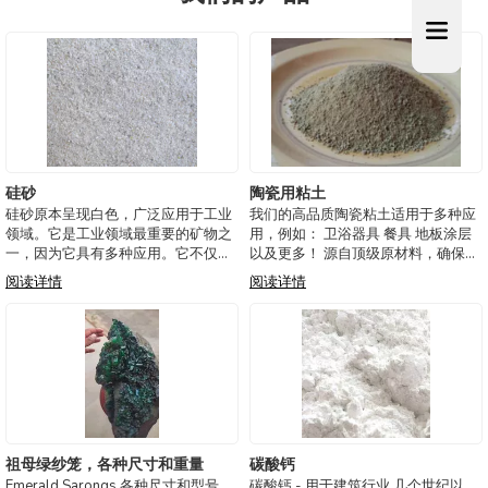
硅砂
陶瓷用粘土
硅砂原本呈现白色，广泛应用于工业
我们的高品质陶瓷粘土适用于多种应
领域。它是工业领域最重要的矿物之
用，例如： 卫浴器具 餐具 地板涂层
一，因为它具有多种应用。它不仅是
以及更多！ 源自顶级原材料，确保成
降低成本的材料，更主要作为一种添
品的耐用性和美观性。非常适合陶瓷
阅读详情
阅读详情
加剂，提高产品或多种工业产品制造
制作、瓷砖生产和雕塑项目，这种粘
过程的物理性能，例如： 油漆和清
土为工业和手工艺使用提供了多样
漆：石英的主要用途是作为高耐磨性
性。
填料，确保金属机
祖母绿纱笼，各种尺寸和重量
碳酸钙
Emerald Sarongs 各种尺寸和型号、
碳酸钙 - 用于建筑行业 几个世纪以