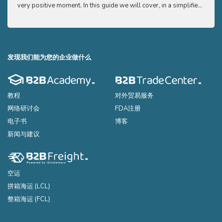
very positive moment. In this guide we will cover, in a simplified
very p
and easy to understand way, the main points you need to know
and e
to export your products to the USA
to ex
发现我们能为您的企业做什么
教程
对外贸易服务
网络研讨会
FDA注册
电子书
博客
新闻与建议
空运
拼箱海运 (LCL)
整箱海运 (FCL)