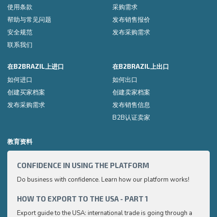
使用条款
采购需求
帮助与常见问题
发布销售报价
安全规范
发布采购需求
联系我们
在B2BRAZIL上进口
在B2BRAZIL上出口
如何进口
如何出口
创建买家档案
创建卖家档案
发布采购需求
发布销售信息
B2B认证卖家
教育资料
CONFIDENCE IN USING THE PLATFORM
HOW 
Do business with confidence. Learn how our platform works!
Export
very p
and e
HOW TO EXPORT TO THE USA - PART 1
HOW 
to ex
Export guide to the USA: international trade is going through a
Export