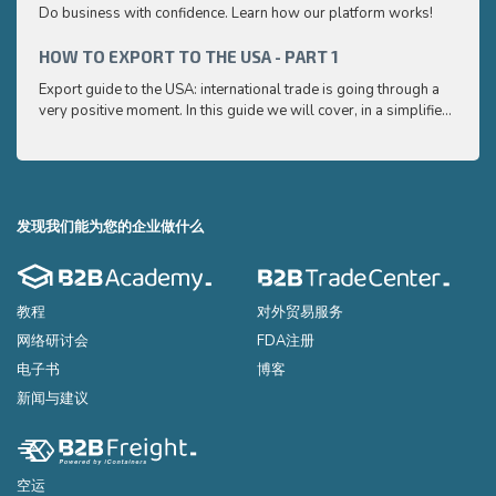
Do business with confidence. Learn how our platform works!
Export
very p
and e
HOW TO EXPORT TO THE USA - PART 1
HOW 
to ex
Export guide to the USA: international trade is going through a
Export
very positive moment. In this guide we will cover, in a simplified
very p
and easy to understand way, the main points you need to know
and e
to export your products to the USA
to ex
发现我们能为您的企业做什么
教程
对外贸易服务
网络研讨会
FDA注册
电子书
博客
新闻与建议
空运