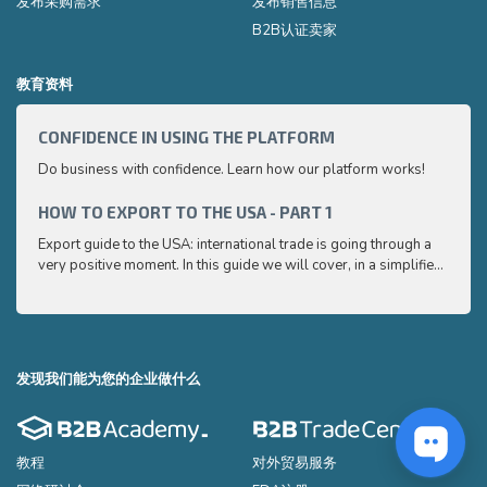
发布采购需求
发布销售信息
B2B认证卖家
教育资料
CONFIDENCE IN USING THE PLATFORM
HOW 
Do business with confidence. Learn how our platform works!
Export
very p
and e
HOW TO EXPORT TO THE USA - PART 1
HOW 
to ex
Export guide to the USA: international trade is going through a
Export
very positive moment. In this guide we will cover, in a simplified
very p
and easy to understand way, the main points you need to know
and e
to export your products to the USA
to ex
发现我们能为您的企业做什么
教程
对外贸易服务