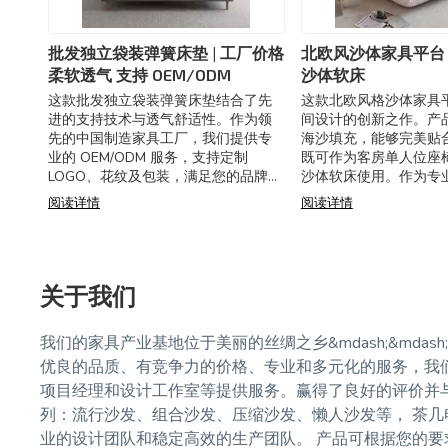
批发独立袋装弹簧床垫 | 工厂价格
北欧风沙体家具平台 
柔软透气 支持 OEM/ODM
沙体软床
这款批发独立袋装弹簧床垫结合了先
这款北欧风格沙体家具
进的支持技术与透气舒适性。作为领
间设计的创新之作。产
先的中国制造家具工厂，我们提供专
海沙填充，能够完美贴
业的 OEM/ODM 服务，支持定制
既可作为客房单人位座
LOGO、花纹及包装，满足您的品牌化
沙体软床使用。作为专
需求。 核心采用独立袋装弹簧系统，
工厂，我们通过了 ISO9
阅读详情
阅读详情
有效防止动作传递，非常适合伴侣使
持尺寸和颜色定制，为
用。
居提供
关于我们
我们的家具产业基地位于美丽的丝绸之乡&mdash;&mda
优良的品质、有竞争力的价格、专业和多元化的服务，我
项目经理和设计工作室等提供服务。赢得了良好的评价并与
列：流行沙发、组合沙发、压缩沙发、懒人沙发等， 茶几
业的设计团队和稳定高效的生产团队。 产品可根据您的要