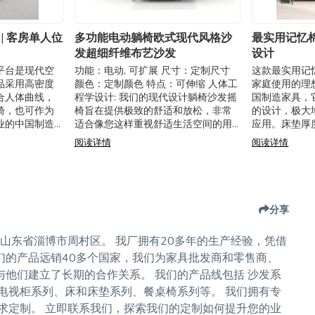
| 客房单人位
多功能电动躺椅欧式现代风格沙
最实用记忆棉
发超细纤维布艺沙发
设计
平台是现代空
功能：电动, 可扩展 尺寸：定制尺寸
这款最实用记
品采用高密度
颜色：定制颜色 特点：可伸缩 人体工
家庭使用的理
合人体曲线，
程学设计: 我们的现代设计躺椅沙发摇
国制造家具，
椅，也可作为
椅旨在提供极致的舒适和放松，非常
的设计，极大
业的中国制造
适合像您这样重视舒适生活空间的用
应用。床垫厚度在 
001 认证，支
户。可扩展功能允许个性化调整以满
-}35\text
阅读详情
阅读详情
酒店及现代家
足您的需求。 优质材料: 这款躺椅
卸且可机洗的
分享
sh;山东省淄博市周村区。 我厂拥有20多年的生产经验，凭借
们的产品远销40多个国家，我们为家具批发商和零售商、
他们建立了长期的合作关系。 我们的产品线包括 沙发系
电视柜系列、床和床垫系列、餐桌椅系列等。 我们拥有专
求定制。 立即联系我们，探索我们的定制如何提升您的业