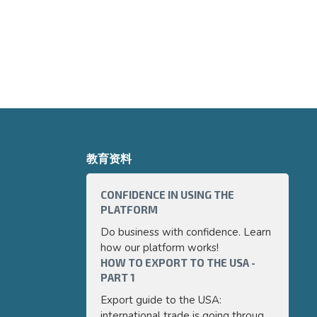
教育资料
CONFIDENCE IN USING THE
HOW TO 
PLATFORM
PART 3
Do business with confidence. Learn
Export g
how our platform works!
internati
HOW TO EXPORT TO THE USA -
a very p
HOW TO 
PART 1
PART 2
guide we 
and easy
Export guide to the USA:
Export g
main poi
international trade is going through
internati