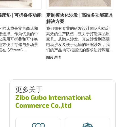
床垫 | 可折叠多功能
定制模块化沙发 | 高端多功能家具
解决方案
忆棉床垫是零售商店和
我们拥有专业的研发设计团队和稳定
想选择。作为优质的中
高效的生产队伍，致力于打造高品质
它采用可折叠和可转换
家具。从懒人沙发、真皮沙发到高端
地方便了存储与多场景
电动沙发及便于运输的压缩沙发，我
$5\text{-
们的产品均可根据您的要求进行深度
{cm}$ 之间可选，配备可拆
定制。 我们的模块化沙发具有无与伦
阅读详情
凉感面料外套，具
比的灵活性，配备可更换且易清洗的
布套，极大地提
更多关于
Zibo Gubo International
Commerce Co.,ltd