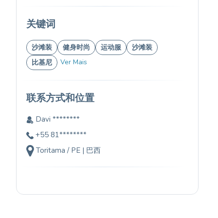
关键词
沙滩装
健身时尚
运动服
沙滩装
Ver Mais
比基尼
联系方式和位置
Davi ********
+55 81********
Toritama / PE | 巴西