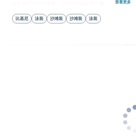
查看更多
有各种尺寸可供选择，以适合您的风格！💖
比基尼
泳装
沙滩装
沙滩装
泳装