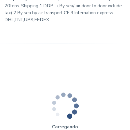
20tons. Shipping 1.DDP （By sea/ air door to door include
tax) 2.By sea by air transport CF 3.Internation express
DHL,TNT,UPS,FEDEX
Carregando