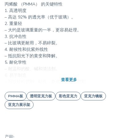
丙烯酸 （PMMA） 的关键特性
1. 高透明度
– 高达 92% 的透光率（优于玻璃）。
2. 重量轻
– 大约是玻璃重量的一半，更容易处理。
3. 抗冲击性
– 比玻璃更耐用，不易碎裂。
4. 耐候性和抗紫外线性
– 抵抗阳光下的黄变和降解。
5. 耐化学性
– 耐温和的酸、碱和清洁剂。
6. 易于制造
查看更多
– 可以轻松切割、钻孔、热成型和激光切割。
7. 电气绝缘
– 良好的介电性能，适用于电子应用。
PMMA板
透明亚克力板
彩色亚克力
亚克力镜板
8. 颜色选项
亚克力展示架
– 提供透明、半透明、不透明和荧光色。
丙烯酸 （PMMA） 的常见应用
1. 标牌和展示（LED灯箱、展台、零售展示）
2. 建筑与施工（窗户、天窗、声障）
产能: