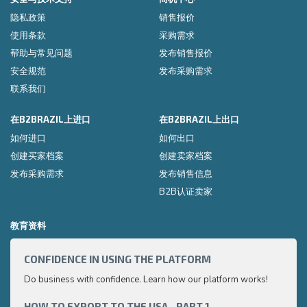
隐私政策
销售报价
使用条款
采购需求
帮助与常见问题
发布销售报价
安全规范
发布采购需求
联系我们
在B2BRAZIL上进口
在B2BRAZIL上出口
如何进口
如何出口
创建买家档案
创建卖家档案
发布采购需求
发布销售信息
B2B认证卖家
教育资料
CONFIDENCE IN USING THE PLATFORM
HOW 
Do business with confidence. Learn how our platform works!
Export
very p
and e
HOW TO EXPORT TO THE USA - PART 1
HOW 