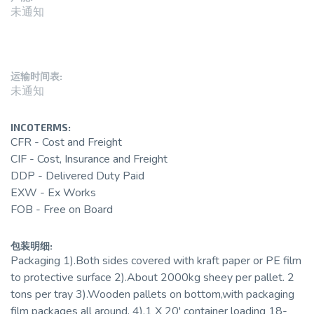
3. 汽车与运输（尾灯、仪表板、飞机窗户）
未通知
4. 照明（LED 罩、扩散器、导光板）
5. 医疗和实验室设备（保护屏障、培养箱、试管）
6. 消费品（水族馆、相框、家具）
7. 工业和机械（安全防护装置、检查窗）
运输时间表:
未通知
丙烯酸与玻璃和其他塑料相比的优势
✔ 比玻璃更清晰（透光性更好）。
✔ 比玻璃更坚固（抗冲击性提高 10 倍）。
INCOTERMS:
✔ 比聚碳酸酯 （PC） 更容易加工。
CFR - Cost and Freight
✔ 比许多塑料更耐刮擦。
CIF - Cost, Insurance and Freight
✔ 与聚碳酸酯相比具有成本效益。
DDP - Delivered Duty Paid
✔ 使用寿命长（户外使用时抗风化）。
EXW - Ex Works
FOB - Free on Board
为什么选择我们的亚克力产品？
作为中国领先的工程塑料供应商，我们提供：
✅ 高质量的铸造和挤压丙烯酸板/棒
包装明细:
✅ 自定义尺寸、颜色和厚度
Packaging 1).Both sides covered with kraft paper or PE film
✅ 大宗订单的有竞争力的价格
to protective surface 2).About 2000kg sheey per pallet. 2
✅ 严格的质量控制，以确保耐用性和清晰度
tons per tray 3).Wooden pallets on bottom,with packaging
✅ 提供 OEM/ODM 服务
film packages all around. 4).1 X 20' container loading 18-