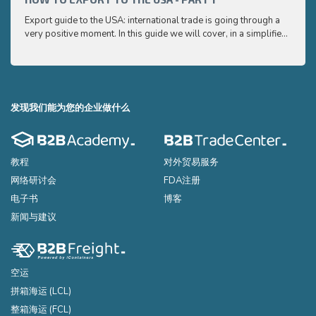
to ex
Export guide to the USA: international trade is going through a
Export
very positive moment. In this guide we will cover, in a simplified
very p
and easy to understand way, the main points you need to know
and e
to export your products to the USA
to ex
发现我们能为您的企业做什么
教程
对外贸易服务
网络研讨会
FDA注册
电子书
博客
新闻与建议
空运
拼箱海运 (LCL)
整箱海运 (FCL)