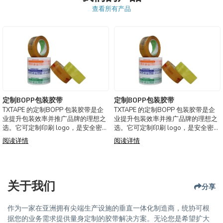
查看所有产品
定制BOPP包装胶带
定制BOPP包装胶带
TXTAPE 的定制BOPP 包装胶带是企
TXTAPE 的定制BOPP 包装胶带是企
业提升包装效率并推广品牌的理想之
业提升包装效率并推广品牌的理想之
选。它可定制印刷 logo，是安全密封
选。它可定制印刷 logo，是安全密封
运输箱和纸箱的完美选择。 产品特性
运输箱和纸箱的完美选择。 产品特性
阅读详情
阅读详情
耐用材料：这款包装胶带采用优质
耐用材料：这款包装胶带采用优质
BOPP 薄膜制成，具有出色的防水性
BOPP 薄膜制成，具有出色的防水性
能，即使在潮湿的环境下也
能，即使在潮湿的环境下也
关于我们
分享
作为一家在亚洲拥有尖端生产设施的垂直一体化制造商，统协可根
据您的业务需求提供量身定制的胶带解决方案。无论您是希望扩大