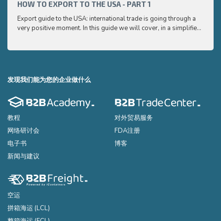
and e
HOW TO EXPORT TO THE USA - PART 1
HOW 
to ex
Export guide to the USA: international trade is going through a
Export
very positive moment. In this guide we will cover, in a simplified
very p
and easy to understand way, the main points you need to know
and e
to export your products to the USA
to ex
发现我们能为您的企业做什么
教程
对外贸易服务
网络研讨会
FDA注册
电子书
博客
新闻与建议
空运
拼箱海运 (LCL)