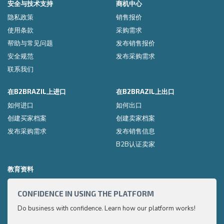
安全与技术支持
商机中心
隐私政策
销售报价
使用条款
采购需求
帮助与常见问题
发布销售报价
安全规范
发布采购需求
联系我们
在B2BRAZIL上进口
在B2BRAZIL上出口
如何进口
如何出口
创建买家档案
创建卖家档案
发布采购需求
发布销售信息
B2B认证卖家
教育资料
CONFIDENCE IN USING THE PLATFORM
HOW 
Do business with confidence. Learn how our platform works!
Export
very p