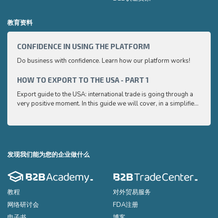
教育资料
CONFIDENCE IN USING THE PLATFORM
HOW 
Do business with confidence. Learn how our platform works!
Export
very p
and e
HOW TO EXPORT TO THE USA - PART 1
HOW 
to ex
Export guide to the USA: international trade is going through a
Export
very positive moment. In this guide we will cover, in a simplified
very p
and easy to understand way, the main points you need to know
and e
to export your products to the USA
to ex
发现我们能为您的企业做什么
教程
对外贸易服务
网络研讨会
FDA注册
电子书
博客