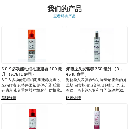
我们的产品
查看所有产品
S.O.S 多功能毛细毛重建器 200 毫
海德拉头发营养 250 毫升 （8，
升 （6.76 fl. 盎司）
45 fl. 盎司）
S.O.S 多功能毛细细毛重建器充当 发
海德拉头发营养作为抗衰老 密集的努
光捐赠者 安蒂弗里兹 热保护器 质量
里斯 由贵族油混合制成 阿根、奥琼、
存储库 密集重建器 抗氧化剂 防橡胶
杏仁、马卡达米亚和椰子 深深的滋养
消除孔隙 考特里兹电线 体外营养 化
给闪耀 宁静 简单应用 减少孔隙度
阅读详情
阅读详情
学前和化学后