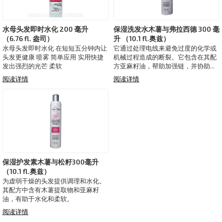
水母头发即时水化 200 毫升
保湿洗发水木薯与弗拉西德 300 毫
（6.76 fl. 盎司）
升 （10.1 fl.奥兹）
水母头发即时水化 在短短五分钟内让
它通过处理电线来避免过度的化学或
头发更健康 喷雾 简单应用 实用快捷
机械过程造成的断裂。它包含在其配
发出强烈的光芒 柔软
方亚麻籽油，帮助加强链，并协助生
长，保湿，发光和减少卷曲。
阅读详情
阅读详情
保湿护发素木薯与松籽300毫升
（10.1 fl.奥兹）
为虚弱干燥的头发提供调理和水化。
其配方中含有木薯提取物和亚麻籽
油，有助于水化和柔软。
阅读详情