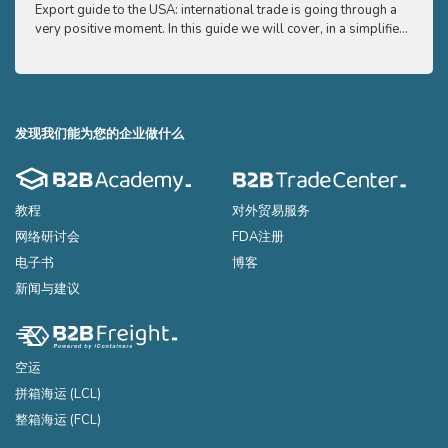
Export guide to the USA: international trade is going through a
Export
very positive moment. In this guide we will cover, in a simplified
very p
and easy to understand way, the main points you need to know
and e
to export your products to the USA
to ex
发现我们能为您的企业做什么
教程
对外贸易服务
网络研讨会
FDA注册
电子书
博客
新闻与建议
空运
拼箱海运 (LCL)
整箱海运 (FCL)