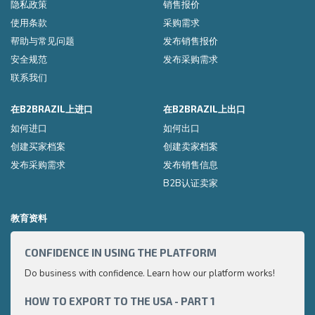
隐私政策
销售报价
使用条款
采购需求
帮助与常见问题
发布销售报价
安全规范
发布采购需求
联系我们
在B2BRAZIL上进口
在B2BRAZIL上出口
如何进口
如何出口
创建买家档案
创建卖家档案
发布采购需求
发布销售信息
B2B认证卖家
教育资料
CONFIDENCE IN USING THE PLATFORM
HOW 
Do business with confidence. Learn how our platform works!
Export
very p
and e
HOW TO EXPORT TO THE USA - PART 1
HOW 
to ex