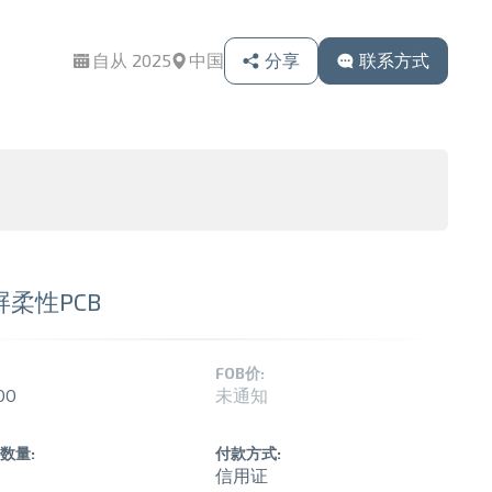
自从 2025
中国
分享
联系方式
柔性PCB
FOB价:
00
未通知
数量:
付款方式:
信用证