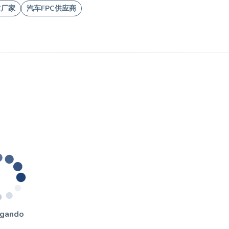
C厂家
汽车FPC供应商
egando