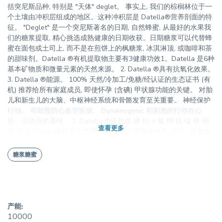
括突尼斯品种, 特别是 "天体" deglet。 事实上, 我们的棕榈林位于一
个土壤由冲积层组成的地区。这种冲积层是 Datella®营养剖面的特
征。 "Deglet" 是一个突尼斯著名的日期, 自然蜂蜜, 从最好的水果我
们的糖浆提取, 精心挑选成熟健康的日期收获。日期糖浆可以代替蜂
蜜在面包或土司上, 而不是在煎饼上的枫糖浆, 冰淇淋顶, 或咖啡和茶
的甜味剂。Datella ®有机提取物主要有3健康功效1。Datella 是6种
基本矿物质和微量元素的天然来源。 2. Datella ®具有抗氧化效果。
3. Datella ®能源。 100% 天然/冷加工/免糖/经认证的生态证书 (有
机) 推荐给所有家庭成员, 即使怀孕 (含碘) 甲状腺功能的关键。 对胎
儿和新生儿的大脑、中枢神经系统和骨骼发育至关重要。 神经保护
行动。 帮助预防心血管疾病。 Dynamogenic 和刺激的行动在心
脏。运动员的通缉。 1. Datella ®还包含 硒 钙 + 氟 钾 镁 锰 铁 铜
查看更多
磷 锌 2. Datella®抗氧化作用 富含多酚和黄酮类物质, 允许: ·降低血
压。 ·帮助预防癌症和心脏病。 ·保护机体细胞和精子的结构, 防止氧
化应激。 ·扭转衰老的迹象。 3. Datella®能源 Datella®中含有的碳
糖浆糖蜜
水化合物是一种天然的能量来源, 它是身体快速而容易使用的, 30 克
的 Datella®日期提取物相当于81.18 大卡的能量。 表格更多信息和
查询请联系我们: s饮食;没有加糖, 没有香味, 没有色素, 没有保守派
产能:
10000