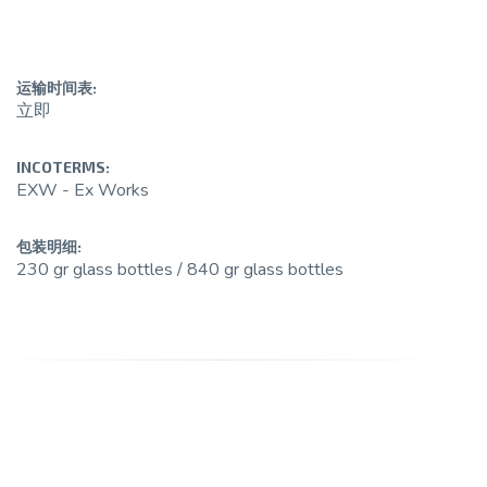
运输时间表:
立即
INCOTERMS:
EXW - Ex Works
包装明细:
230 gr glass bottles / 840 gr glass bottles