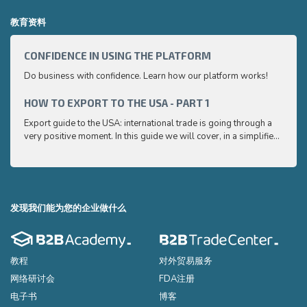
教育资料
CONFIDENCE IN USING THE PLATFORM
HOW 
Do business with confidence. Learn how our platform works!
Export
very p
and e
HOW TO EXPORT TO THE USA - PART 1
HOW 
to ex
Export guide to the USA: international trade is going through a
Export
very positive moment. In this guide we will cover, in a simplified
very p
and easy to understand way, the main points you need to know
and e
to export your products to the USA
to ex
发现我们能为您的企业做什么
教程
对外贸易服务
网络研讨会
FDA注册
电子书
博客