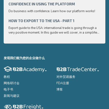
CONFIDENCE IN USING THE PLATFORM
HOW 
Do business with confidence. Learn how our platform works!
Export
very p
and e
HOW TO EXPORT TO THE USA - PART 1
HOW 
to ex
Export guide to the USA: international trade is going through a
Export
very positive moment. In this guide we will cover, in a simplified
very p
and easy to understand way, the main points you need to know
and e
to export your products to the USA
to ex
发现我们能为您的企业做什么
教程
对外贸易服务
网络研讨会
FDA注册
电子书
博客
新闻与建议