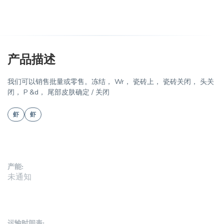
产品描述
我们可以销售批量或零售。冻结， Wr， 瓷砖上， 瓷砖关闭， 头关
闭， P &d， 尾部皮肤确定 / 关闭
虾
虾
产能:
未通知
运输时间表: