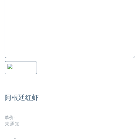
阿根廷红虾
单价:
未通知