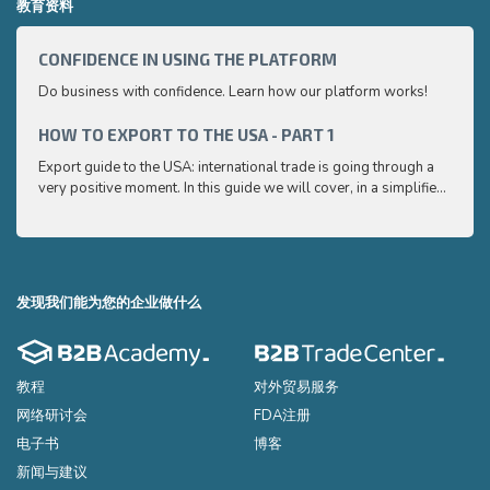
教育资料
CONFIDENCE IN USING THE PLATFORM
HOW 
Do business with confidence. Learn how our platform works!
Export
very p
and e
HOW TO EXPORT TO THE USA - PART 1
HOW 
to ex
Export guide to the USA: international trade is going through a
Export
very positive moment. In this guide we will cover, in a simplified
very p
and easy to understand way, the main points you need to know
and e
to export your products to the USA
to ex
发现我们能为您的企业做什么
教程
对外贸易服务
网络研讨会
FDA注册
电子书
博客
新闻与建议