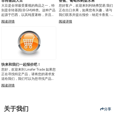
非转基因大豆
香蕉、葡萄和鳄梨水果
大豆是全球最受重视的商品之一，特
您好客户，欢迎来到利纳弗贸易 我们
别是非转基因(非GM)种类。这种产品
正在出口水果，如果您有兴趣，请与
起源于巴西，以其纯度著称，并且供
我们联系并提出报价 - 纳尼卡香蕉 -
人食用的需求非常大。由于其无可质
葡萄 -鳄梨 我们的工作量从42吨起。
阅读详情
阅读详情
疑的质量和营养益处，它是那些追求
付款方式 ; 从42吨到300只转移
最佳成分的人的理想选择。具体来
（TT），超过300吨我们接受信用
说，我们提供的大豆是非GM，并符
证。
合出口质量标准
快来和我们一起报价吧！
您好，欢迎来到 Linafer Trade 如果您
正在寻找特定产品，请将您的请求发
送给我们，我们可以为您寻找产品。
我们服务于国外和国内市场。 不要犹
阅读详情
豫与我们联系！
关于我们
分享