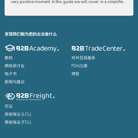
very positive moment. In this guide we will cover, in a simplified
very p
and easy to understand way, the main points you need to know
and e
to export your products to the USA
to ex
发现我们能为您的企业做什么
教程
对外贸易服务
网络研讨会
FDA注册
电子书
博客
新闻与建议
空运
拼箱海运 (LCL)
整箱海运 (FCL)