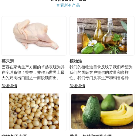
查看所有产品
整只鸡
植物油
巴西在家禽生产方面的卓越表现为其
我们的植物油目录反映了我们希望为
在全球赢得了赞誉，并作为世界上最
我们的国际客户提供的质量和多样
大的鸡肉出口国之一而脱颖而出。我
性。我们专门从事生产和销售各种
们的传统和对质量的承诺使我们能够
油，包括大豆，玉米，菜籽，葵花籽
阅读详情
阅读详情
提供高标准的产品，满足最苛刻市场
和棕榈油。这些产品按照最高的质量
的期望。整只鸡，重量在2000至
标准进行提取和处理，确保满足每个
2300克之间，是我们的明星产品之
客户的特定需求和全球市场的要求。
一。每只鸟都经
从五个集装箱开始，