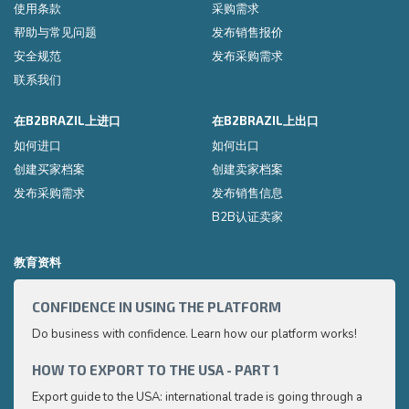
使用条款
采购需求
帮助与常见问题
发布销售报价
安全规范
发布采购需求
联系我们
在B2BRAZIL上进口
在B2BRAZIL上出口
如何进口
如何出口
创建买家档案
创建卖家档案
发布采购需求
发布销售信息
B2B认证卖家
教育资料
CONFIDENCE IN USING THE PLATFORM
HOW 
Do business with confidence. Learn how our platform works!
Export
very p
and e
HOW TO EXPORT TO THE USA - PART 1
HOW 
to ex
Export guide to the USA: international trade is going through a
Export