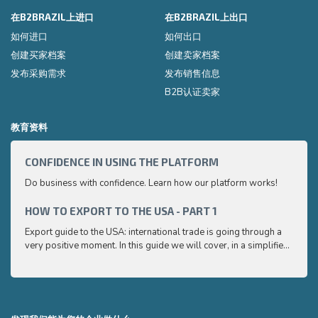
在B2BRAZIL上进口
在B2BRAZIL上出口
如何进口
如何出口
创建买家档案
创建卖家档案
发布采购需求
发布销售信息
B2B认证卖家
教育资料
CONFIDENCE IN USING THE PLATFORM
HOW 
Do business with confidence. Learn how our platform works!
Export
very p
and e
HOW TO EXPORT TO THE USA - PART 1
HOW 
to ex
Export guide to the USA: international trade is going through a
Export
very positive moment. In this guide we will cover, in a simplified
very p
and easy to understand way, the main points you need to know
and e
to export your products to the USA
to ex