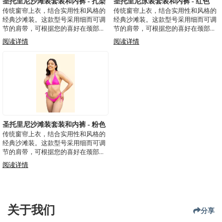
圣托里尼沙滩装套装和内裤 - 扎染
圣托里尼泳装套装和内裤 - 红色
传统窗帘上衣，结合实用性和风格的
传统窗帘上衣，结合实用性和风格的
经典沙滩装。这款型号采用细而可调
经典沙滩装。这款型号采用细而可调
节的肩带，可根据您的喜好在颈部或
节的肩带，可根据您的喜好在颈部或
背部系上多功能系带。可拆卸罩杯提
背部系上多功能系带。可拆卸罩杯提
阅读详情
阅读详情
供了定制胸部支撑和形状的可能性，
供了定制胸部支撑和形状的可能性，
而交叉细节和醋酸纤维尖端为比基尼
而交叉细节和醋酸纤维尖端为比基尼
增添了一丝精致，提升了其魅力。 内
增添了一丝精致，提升了其魅力。 内
裤采用经典简约
裤具有经典和极
圣托里尼沙滩装套装和内裤 - 粉色
传统窗帘上衣，结合实用性和风格的
经典沙滩装。这款型号采用细而可调
节的肩带，可根据您的喜好在颈部或
背部系上多功能系带。可拆卸罩杯提
阅读详情
供了定制胸部支撑和形状的可能性，
而交叉细节和醋酸纤维尖端为比基尼
增添了一丝精致，提升了其魅力。 内
裤采用经典简约
关于我们
分享