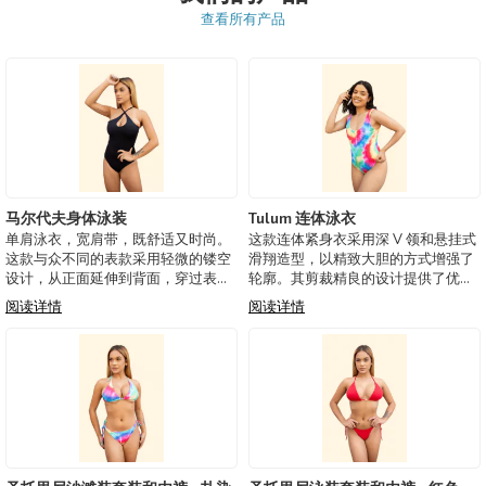
查看所有产品
马尔代夫身体泳装
Tulum 连体泳衣
单肩泳衣，宽肩带，既舒适又时尚。
这款连体紧身衣采用深 V 领和悬挂式
这款与众不同的表款采用轻微的镂空
滑翔造型，以精致大胆的方式增强了
设计，从正面延伸到背面，穿过表
轮廓。其剪裁精良的设计提供了优雅
带，营造出迷人而精致的视觉效果。
而现代的外观，非常适合那些想要以
阅读详情
阅读详情
其不对称的廓形将现代感与现代优雅
现代感脱颖而出的人。 泳衣配有一个
相结合，是那些想要以大胆而精致的
可拆卸的罩杯，可以通过一个隐蔽的
外观脱颖而出的人的完美选择。
内部开口进入，提供必要的灵活性，
以根据您的