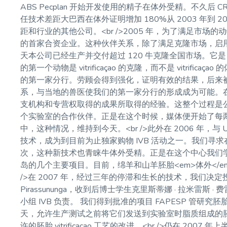
ABS Pecplan 开始开发使用的精子在体外受精。不久
任技术差距大巴西在体外证明增加 180%从 2003 年到
距和行业的其他公司。<br />2005 年，为了满足市场
的首家合资企业。这种伙伴关系，除了满足克隆市场，启
天本公司已经生产并交付超过 120 牛克隆全国市场。它是 vitrif
的第一个动物是 vitrificaçao 的克隆，而不是 vitrificaça
的第一家分行。劳顾会得到强化，证明有效的结果，后来
系，与当地的兽医使我们的第一家分行的形成成为可能。
支机构和专营权取得的成果所取得的经验。这整个过程是公司
个实验室的合作伙伴。正是在这个时候，媒体便开始了每
中，这种情况，维持到今天。<br />此外在 2006 年，与 
技术，成为到目前为止独家购物 IVB 活动之一。我们寻求在时间
次，这种新技术也青睐牛体外受精。正是在这个中心我们
岛的几个主要项目。目前，绵羊和山羊胚胎<em>体外</e
/>在 2007 年，经过三年的停滞和生长的技术，我们决
Pirassununga，收到后博士学生克里斯蒂娜 · 拉米雷斯
小组 IVB 负责。 我们得到批准的项目 FAPESP 管
天，允许生产测试之前将它们发送到实验室时脂质组成的胚
许的胚胎 vitrificaçao 工艺的改进。<br />仍在 2007 