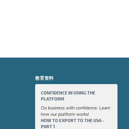
教育资料
CONFIDENCE IN USING THE
HOW TO 
PLATFORM
PART 3
Do business with confidence. Learn
Export g
how our platform works!
internati
HOW TO EXPORT TO THE USA -
a very p
HOW TO 
PART 1
PART 2
guide we 