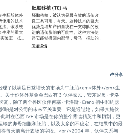
胚胎移植 (TE) 马
存牛胚胎体外
胚胎移植，被认为是最有效的遗传改
所使用的技术
良工具可用，今天。这种技术的巨大
化法。该系统
优势是增加产妇血统在一支球队的改
金牛座的重大
进的遗传影响的可能性。这种方法使
在实验室，按照
得它能够撤回内部母，母马，捐助的
4 解冻胚胎被转
子宫内基因完整胚胎和转移到另一匹
阅读详情
娠率。请参
母马，子宫的调谐器，是畜牧业的利
益下，要维持妊娠
分享
出现了以满足日益增长的市场为牛胚胎<em>体外</em>生
关于你体外基金会巴西有 3 伙伴农民，安东尼奥 · 卡洛
卡瓦，除了两个兽医伙伴何塞 · 卡洛斯 · Ereno 初中和约瑟
伙伴的影响是对公司的未来至关重要，它是通过她，如果实施伙
>此时在巴西 IVF 市场是在你的整个背临精英牛和切割，更
时运输的卵母细胞和胚胎，以及太多的不稳定，在结果中的最
每天前离开农场的字段。<br />2004 年，伙伴关系与