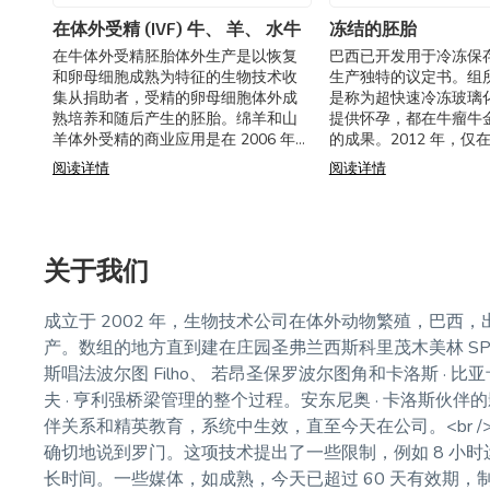
在体外受精 (IVF) 牛、 羊、 水牛
冻结的胚胎
在牛体外受精胚胎体外生产是以恢复
巴西已开发用于冷冻保
和卵母细胞成熟为特征的生物技术收
生产独特的议定书。组
集从捐助者，受精的卵母细胞体外成
是称为超快速冷冻玻璃
熟培养和随后产生的胚胎。绵羊和山
提供怀孕，都在牛瘤牛
羊体外受精的商业应用是在 2006 年，
的成果。2012 年，仅
与成功，证明的结果由体外巴西发起
德茂木美林，SP，337
阅读详情
阅读详情
的。水牛体外受精技术的商业应用有
移，平均为 46.9%妊
积极的结
关于我们
成立于 2002 年，生物技术公司在体外动物繁殖，巴西，
产。数组的地方直到建在庄园圣弗兰西斯科里茂木美林 SP。
斯唱法波尔图 Filho、 若昂圣保罗波尔图角和卡洛斯 · 比亚
夫 · 亨利强桥梁管理的整个过程。安东尼奥 · 卡洛斯
伴关系和精英教育，系统中生效，直至今天在公司。<br /
确切地说到罗门。这项技术提出了一些限制，例如 8 小
长时间。一些媒体，如成熟，今天已超过 60 天有效期，制得