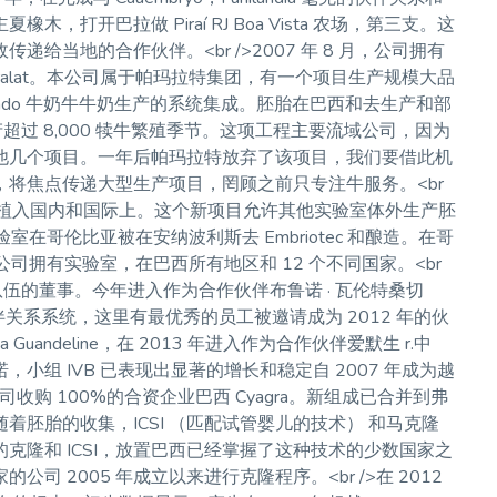
开巴拉做 Piraí RJ Boa Vista 农场，第三支。这
当地的合作伙伴。<br />2007 年 8 月，公司拥有
egralat。本公司属于帕玛拉特集团，有一个项目生产规模大品
Girolando 牛奶牛牛奶生产的系统集成。胚胎在巴西和去生产和部
超过 8,000 犊牛繁殖季节。这项工程主要流域公司，因为
他几个项目。一年后帕玛拉特放弃了该项目，我们要借此机
将焦点传递大型生产项目，罔顾之前只专注牛服务。<br
 系统植入国内和国际上。这个新项目允许其他实验室体外生产胚
室在哥伦比亚被在安纳波利斯去 Embriotec 和酿造。在哥
公司拥有实验室，在巴西所有地区和 12 个不同国家。<br
队伍的董事。今年进入作为合作伙伴布鲁诺 · 瓦伦特桑切
 给伙伴关系系统，这里有最优秀的员工被邀请成为 2012 年的伙
 Guandeline，在 2013 年进入作为合作伙伴爱默生 r.中
组 IVB 已表现出显著的增长和稳定自 2007 年成为越
司收购 100%的合资企业巴西 Cyagra。新组成已合并到弗
胚胎的收集，ICSI （匹配试管婴儿的技术） 和马克隆
的克隆和 ICSI，放置巴西已经掌握了这种技术的少数国家之
司 2005 年成立以来进行克隆程序。<br />在 2012