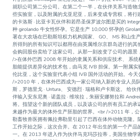
就职公司第二分公司。在第二个一半，在伙伴关系与造物主夏橡木，打
些实验室，以及附属的戈亚尼亚，后来变成专营权，将行政传递给
的卡洛斯 · 比亚卡瓦伙伴和若昂圣保罗波尔图是买的 Int
种 girolando 牛女性怀孕。它是生产 10,000 怀孕的 
署在大农场在巴勒斯坦权力机构国家、 GO、 MS 和山生产
所得到的所有知识可以都用在由英属维尔京群岛进行的其
会购回股份卖给了这家公司。从那一刻改变了公司的愿景，
/>在体外巴西 2008 年开始的隶属关系和供应技术、
胎能提供差异化的技术包，由马克 IVB 担保。第一附属实验
伦比亚，这个实验室代表小组 IVB 国外活动的开始。今天
/>2010 年，在体外巴西成为一家公司纳入新的专业人员
斯，罗德里戈 · Untura、 安德烈 · 瑞格和卢卡斯这。
伴输入安东尼奥 · 诺盖拉 · 维埃拉，朱丽安娜努拉和 Andreia
将。指望这个新的团队成员，以及该公司的所有员工的承诺，小
来越作为最大的体外生产胚胎的世界。<br />2011 年，公
勒畜牧兽医拥有佩拉弗勒里引起了巴西在体外动物克隆。随着
工作开始之际，这次合并。在 2012 年出生的第一个产品
一。在 2013 年进入作为伙伴马克玛莎拉蒂，美国生物学家的公