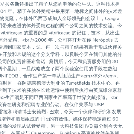
后 CRV 拉各斯还推出了精子从您的电池的公牛队。这种技术担
 2004 年。精子在体外受精中采用第一地标之间体外的技术差
的动物克隆，在体外巴西形成加入全球领先的会议上，Cyagra
用带来改进的体外受精过程的两个公司之间的技术交流。今
icaçao 的重要的是 vitrificaçao 的记住，技术，从出生
o 的体外受精。<br />2006 年，公司将打开在你 Nerópolis 去
被调到国家资本，戈。再一次与精子结果有助于形成伙伴关
在开放和常规的这个分支学科，以反映今天在我们其他的分
的负责兽医布鲁诺 · 桑切斯，今天和负责服务组的 30
两个星期，一旦战略成立了两个实验室使用的手段在数组
UNIFEOB，合作生产第一羊从胚胎生产<em>体外</em>。
，在阿德莱德澳大利亚的 Turretfields 技术中心。再
学到了技术的胚胎在长途运输中使稍后执行由英属维尔京群
m>生产满足不同巴西国家生产率高于世界文献报道。<br
定投资在研究和招聘专业的劳动。在伙伴关系与 USP
 · 费雷拉和聘请博士安德烈 · 巴索，今天一个伙伴和研究和发展
研究胚胎培养和脂质组成的手段的有效性。媒体保持稳定超过 60
胎的发现从试管受精，另一大科技集团 IVB 微分到今天允
年上半年，在完成与 Cauembryo，Funilândia 毫克的伙伴关系和