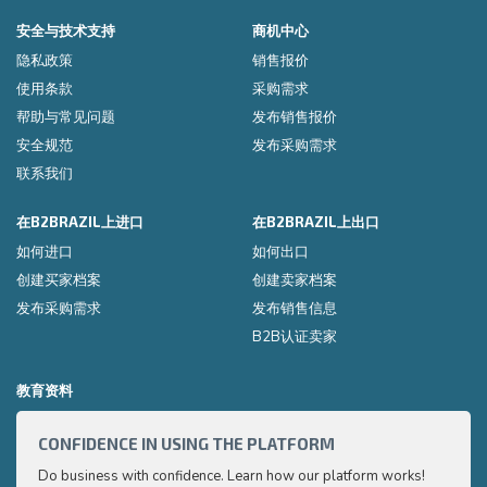
安全与技术支持
商机中心
隐私政策
销售报价
使用条款
采购需求
帮助与常见问题
发布销售报价
安全规范
发布采购需求
联系我们
在B2BRAZIL上进口
在B2BRAZIL上出口
如何进口
如何出口
创建买家档案
创建卖家档案
发布采购需求
发布销售信息
B2B认证卖家
教育资料
CONFIDENCE IN USING THE PLATFORM
HOW 
Do business with confidence. Learn how our platform works!
Export