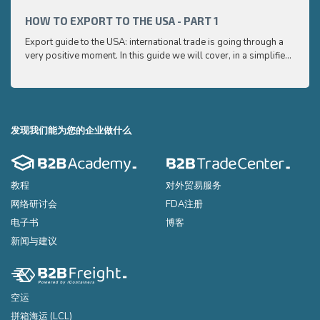
very p
and e
HOW TO EXPORT TO THE USA - PART 1
HOW 
to ex
Export guide to the USA: international trade is going through a
Export
very positive moment. In this guide we will cover, in a simplified
very p
and easy to understand way, the main points you need to know
and e
to export your products to the USA
to ex
发现我们能为您的企业做什么
教程
对外贸易服务
网络研讨会
FDA注册
电子书
博客
新闻与建议
空运
拼箱海运 (LCL)