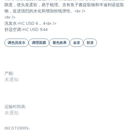
隙度，使头发柔软，易于梳理。含有鱼子酱提取物和半迪利诺提取
物，促进强烈的水化和增加纱线弹性。<br />
<br />
洗发水-H.C USD 6，.4<br />
舒适空调-H.C USD 9.44
调色洗发水
调理面膜
着色效果
金发
软发
产能:
未通知
运输时间表:
未通知
INCOTERMS: