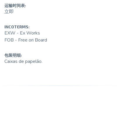
运输时间表:
立即
INCOTERMS:
EXW - Ex Works
FOB - Free on Board
包装明细:
Caixas de papelão.