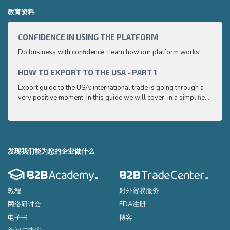
教育资料
CONFIDENCE IN USING THE PLATFORM
HOW 
Do business with confidence. Learn how our platform works!
Export
very p
and e
HOW TO EXPORT TO THE USA - PART 1
HOW 
to ex
Export guide to the USA: international trade is going through a
Export
very positive moment. In this guide we will cover, in a simplified
very p
and easy to understand way, the main points you need to know
and e
to export your products to the USA
to ex
发现我们能为您的企业做什么
教程
对外贸易服务
网络研讨会
FDA注册
电子书
博客