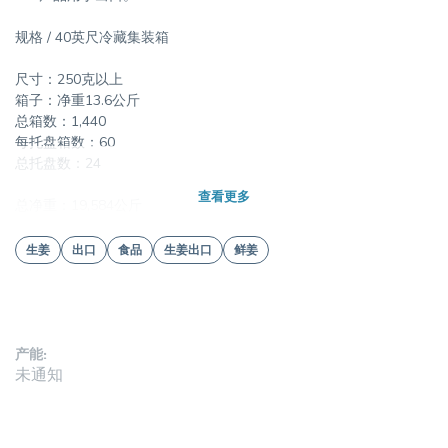
规格 / 40英尺冷藏集装箱
尺寸：250克以上
箱子：净重13.6公斤
总箱数：1,440
每托盘箱数：60
总托盘数：24
查看更多
总净重：19,584公斤
生姜
出口
食品
生姜出口
鲜姜
产能:
未通知