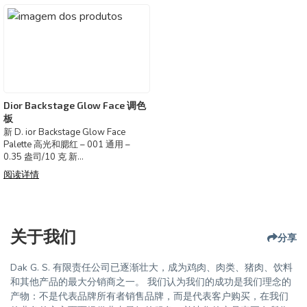
灰分（干碱） 最大 0.91%
眼妆
破损率 1.5% 或更低
艺术性和性感的外表。 使用方法： 涂
密度 1,27kg/dm3
上一层薄薄的 Intensif
硫含量
Dior Backstage Glow Face 调色
板
新 D. ior Backstage Glow Face
Palette 高光和腮红 – 001 通用 –
0.35 盎司/10 克 新
标志性的多用途面部彩妆调色板。
阅读详情
D. ior Backstage Glow Face Palette
关于我们
分享
Dak G. S. 有限责任公司已逐渐壮大，成为鸡肉、肉类、猪肉、饮料
和其他产品的最大分销商之一。 我们认为我们的成功是我们理念的
产物：不是代表品牌所有者销售品牌，而是代表客户购买，在我们