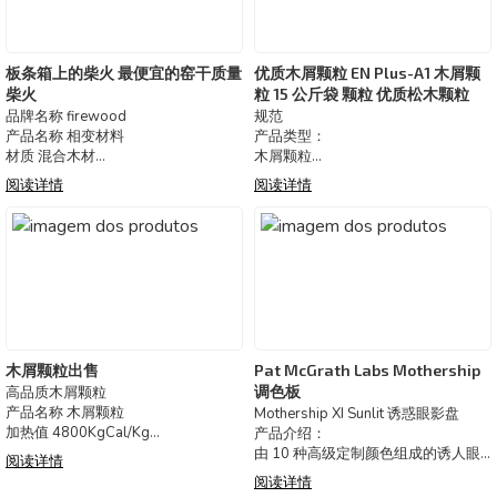
板条箱上的柴火 最便宜的窑干质量
优质木屑颗粒 EN Plus-A1 木屑颗
柴火
粒 15 公斤袋 颗粒 优质松木颗粒
品牌名称 firewood
规范
产品名称 相变材料
产品类型：
材质 混合木材
木屑颗粒
原料 橡木 白蜡树 松树 桦木
供应能力：
阅读详情
阅读详情
薪材 100% 干薪材
5000吨/月
加热值：
4700 公斤卡/公斤
直径：
6 毫米或 8 毫米
长度：
20 毫米-50 毫米
湿气：
最大 9.38%
木屑颗粒出售
Pat McGrath Labs Mothership
灰分（干碱性）：
调色板
高品质木屑颗粒
最大 1.46%
产品名称 木屑颗粒
Mothership XI Sunlit 诱惑眼影盘
破损率：
加热值 4800KgCal/Kg
产品介绍：
1.5% 或更低
直径 6 毫米或 8 毫米
由 10 种高级定制颜色组成的诱人眼
阅读详情
长度 10mm-50mm
影调色板
阅读详情
水分 7.32% 以下
提供 5 种奢华妆感，打造焕然一新的