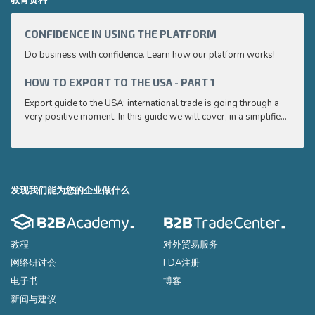
CONFIDENCE IN USING THE PLATFORM
HOW 
Do business with confidence. Learn how our platform works!
Export
very p
and e
HOW TO EXPORT TO THE USA - PART 1
HOW 
to ex
Export guide to the USA: international trade is going through a
Export
very positive moment. In this guide we will cover, in a simplified
very p
and easy to understand way, the main points you need to know
and e
to export your products to the USA
to ex
发现我们能为您的企业做什么
教程
对外贸易服务
网络研讨会
FDA注册
电子书
博客
新闻与建议