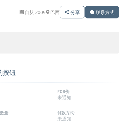
自从 2009
巴西
分享
联系方式
的按钮
FOB价:
未通知
数量:
付款方式:
未通知