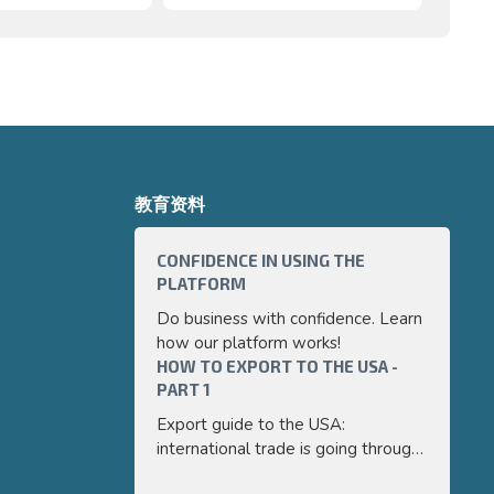
教育资料
CONFIDENCE IN USING THE
HOW TO 
PLATFORM
PART 3
Do business with confidence. Learn
Export g
how our platform works!
internati
HOW TO EXPORT TO THE USA -
a very p
HOW TO 
PART 1
PART 2
guide we 
and easy
Export guide to the USA:
Export g
main poi
international trade is going through
internati
export y
a very positive moment. In this
a very p