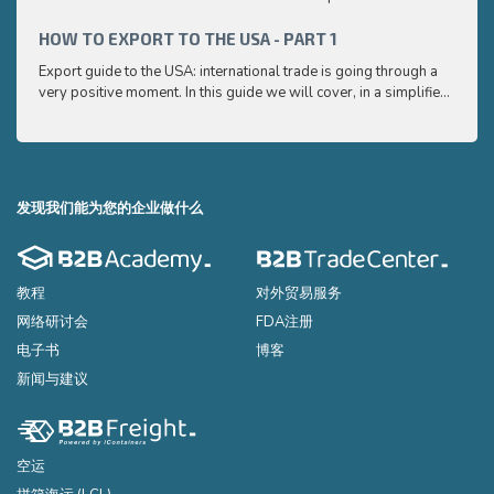
very p
and e
HOW TO EXPORT TO THE USA - PART 1
HOW 
to ex
Export guide to the USA: international trade is going through a
Export
very positive moment. In this guide we will cover, in a simplified
very p
and easy to understand way, the main points you need to know
and e
to export your products to the USA
to ex
发现我们能为您的企业做什么
教程
对外贸易服务
网络研讨会
FDA注册
电子书
博客
新闻与建议
空运