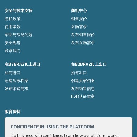
安全与技术支持
商机中心
隐私政策
销售报价
使用条款
采购需求
帮助与常见问题
发布销售报价
安全规范
发布采购需求
联系我们
在B2BRAZIL上进口
在B2BRAZIL上出口
如何进口
如何出口
创建买家档案
创建卖家档案
发布采购需求
发布销售信息
B2B认证卖家
教育资料
CONFIDENCE IN USING THE PLATFORM
HOW 
Do business with confidence. Learn how our platform works!
Export