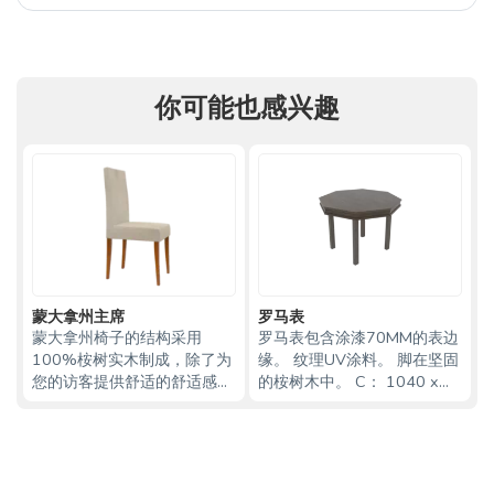
你可能也感兴趣
蒙大拿州主席
罗马表
蒙大拿州椅子的结构采用
罗马表包含涂漆70MM的表边
100%桉树实木制成，除了为
缘。 纹理UV涂料。 脚在坚固
您的访客提供舒适的舒适感
的桉树木中。 C： 1040 x
外，还为您的家庭时刻提供与
长： 1040 x A： 780 mm
众不同的舒适感和令人难以置
信的幸福感。其华丽的设计将
为您的家庭环境带来精致的触
感，使该空间成为它的亮点之