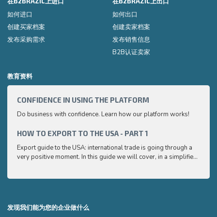
在B2BRAZIL上进口
在B2BRAZIL上出口
如何进口
如何出口
创建买家档案
创建卖家档案
发布采购需求
发布销售信息
B2B认证卖家
教育资料
CONFIDENCE IN USING THE PLATFORM
HOW 
Do business with confidence. Learn how our platform works!
Export
very p
and e
HOW TO EXPORT TO THE USA - PART 1
HOW 
to ex
Export guide to the USA: international trade is going through a
Export
very positive moment. In this guide we will cover, in a simplified
very p
and easy to understand way, the main points you need to know
and e
to export your products to the USA
to ex
发现我们能为您的企业做什么