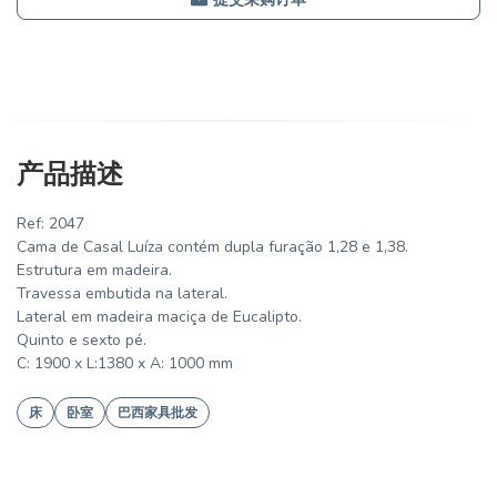
产品描述
Ref: 2047
Cama de Casal Luíza contém dupla furação 1,28 e 1,38.
Estrutura em madeira.
Travessa embutida na lateral.
Lateral em madeira maciça de Eucalipto.
Quinto e sexto pé.
C: 1900 x L:1380 x A: 1000 mm
床
卧室
巴西家具批发