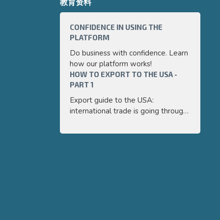
教育资料
CONFIDENCE IN USING THE
HOW TO 
PLATFORM
PART 3
Do business with confidence. Learn
Export g
how our platform works!
internati
HOW TO EXPORT TO THE USA -
a very p
HOW TO 
PART 1
PART 2
guide we 
and easy
Export guide to the USA:
Export g
main poi
international trade is going through
internati
export y
a very positive moment. In this
a very p
guide we will cover, in a simplified
guide we 
and easy to understand way, the
and easy
main points you need to know to
main poi
export your products to the USA
export y