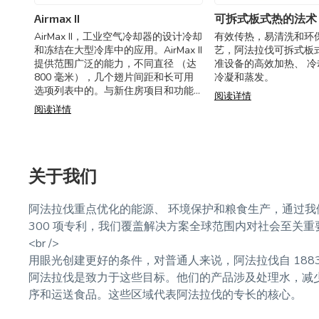
Airmax II
可拆式板式热的法术
AirMax II，工业空气冷却器的设计冷却
有效传热，易清洗和环
和冻结在大型冷库中的应用。AirMax II
艺，阿法拉伐可拆式板
提供范围广泛的能力，不同直径 （达
准设备的高效加热、 冷
800 毫米），几个翅片间距和长可用
冷凝和蒸发。
选项列表中的。与新住房项目和功能
阅读详情
改进的线圈，工业 Airmax II 系列使客
阅读详情
关于我们
阿法拉伐重点优化的能源、 环境保护和粮食生产，通过我
300 项专利，我们覆盖解决方案全球范围内对社会至关重要
<br />
用眼光创建更好的条件，对普通人来说，阿法拉伐自 188
阿法拉伐是致力于这些目标。他们的产品涉及处理水，减少
序和运送食品。这些区域代表阿法拉伐的专长的核心。